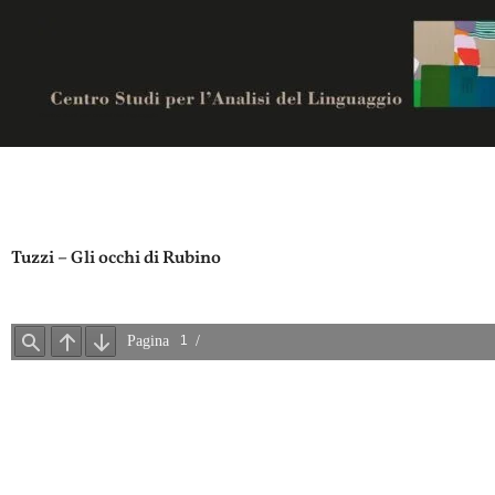
Vai
al
contenuto
Centro studi per analisi del linguaggio
Tuzzi – Gli occhi di Rubino