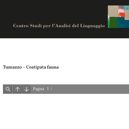
Vai
al
contenuto
Centro studi per analisi del linguaggio
Tumazzo – Costipata fauna