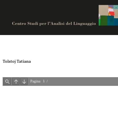
Vai
al
contenuto
Centro studi per analisi del linguaggio
Tolstoj Tatiana