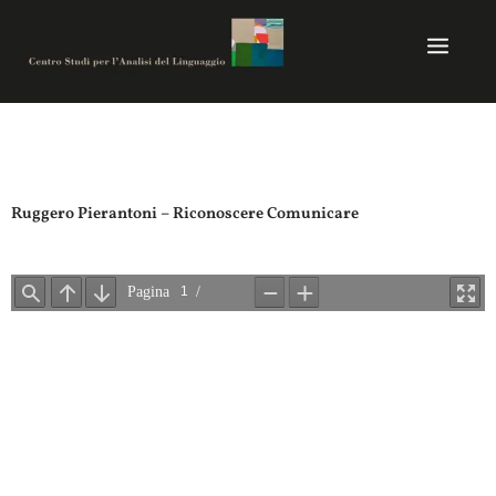
Vai
al
contenuto
Centro studi per analisi del linguaggio
Ruggero Pierantoni – Riconoscere Comunicare