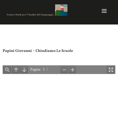
Vai
al
contenuto
Centro studi per analisi del linguaggio
Papini Giovanni – Chiudiamo Le Scuole