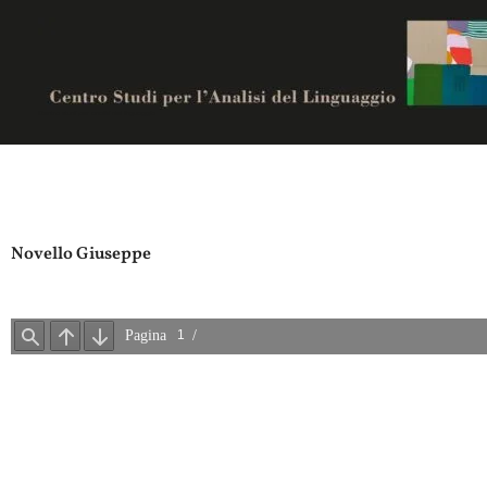
Vai
al
contenuto
Centro studi per analisi del linguaggio
Novello Giuseppe