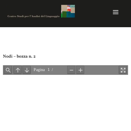
Vai
al
contenuto
Centro studi per analisi del linguaggio
Nodi – bozza n. 2