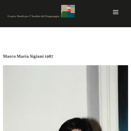
Vai
al
contenuto
Centro studi per analisi del linguaggio
Marco Maria Sigiani 1987