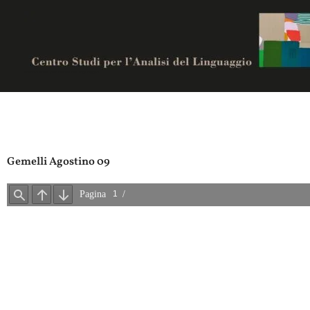
Vai
al
contenuto
Centro studi per analisi del linguaggio
Gemelli Agostino 09