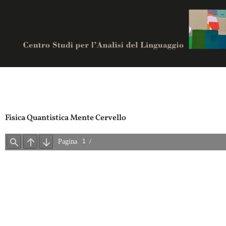
Vai
al
contenuto
Centro studi per analisi del linguaggio
Fisica Quantistica Mente Cervello