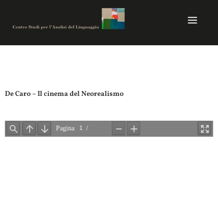
Vai
al
contenuto
Centro studi per analisi del linguaggio
De Caro – Il cinema del Neorealismo