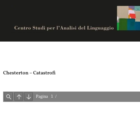
Vai
al
contenuto
Centro studi per analisi del linguaggio
Chesterton – Catastrofi