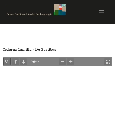
Vai
al
contenuto
Centro studi per analisi del linguaggio
Cederna Camilla – De Gustibus