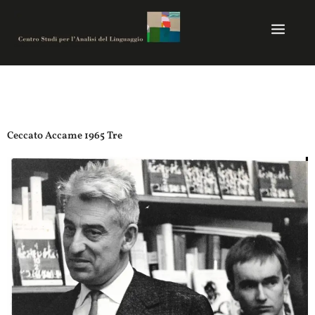
Vai
al
contenuto
Centro studi per analisi del linguaggio
Ceccato Accame 1965 Tre