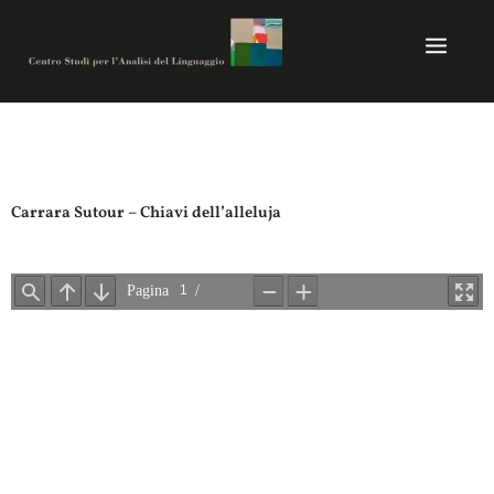
Vai
al
contenuto
Centro studi per analisi del linguaggio
Carrara Sutour – Chiavi dell’alleluja