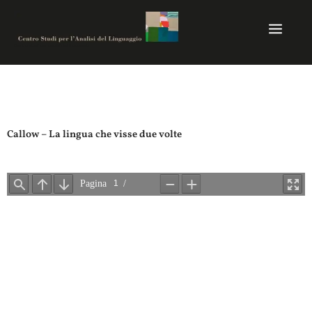
Vai
al
contenuto
Centro studi per analisi del linguaggio
Callow – La lingua che visse due volte