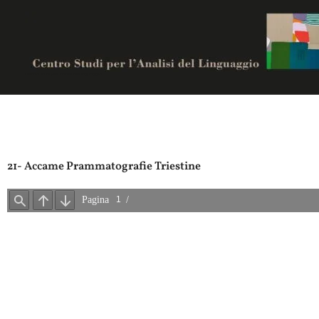
Vai
al
contenuto
Centro studi per analisi del linguaggio
21- Accame Prammatografie Triestine