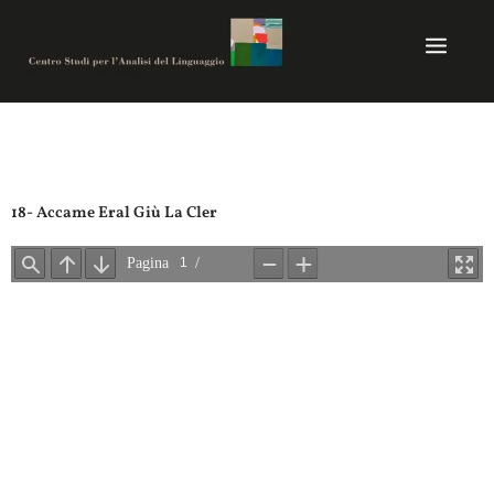
Vai
al
contenuto
Centro studi per analisi del linguaggio
18- Accame Eral Giù La Cler